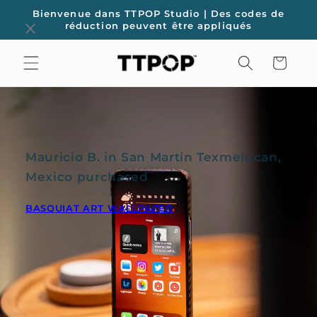
et
Bienvenue dans TTPOP Studio | Des codes de
passer
réduction peuvent être appliqués
au
contenu
Panier
Mauricio B. in San Martin Texmelucan,
Mexico purchased
BASQUIAT ART WALLPAPER